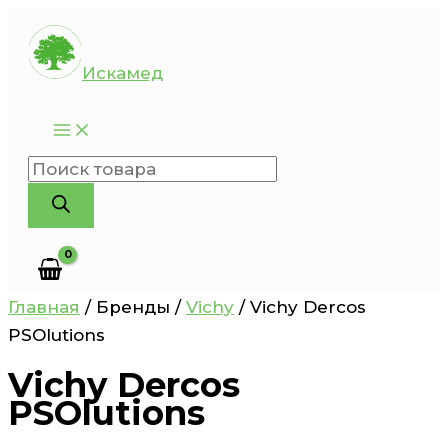
Перейти
к
Искамед
содержимому
Поиск
товаров
Главная
/ Бренды /
Vichy
/ Vichy Dercos
PSOlutions
Vichy Dercos
PSOlutions