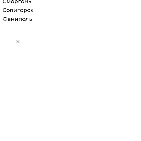
Сморгонь
Солигорск
Фаниполь