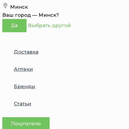
Перейти
Минск
к
Ваш город —
Минск
?
содержимому
Выбрать другой
Да
Доставка
Аптеки
Бренды
Статьи
Покупателю