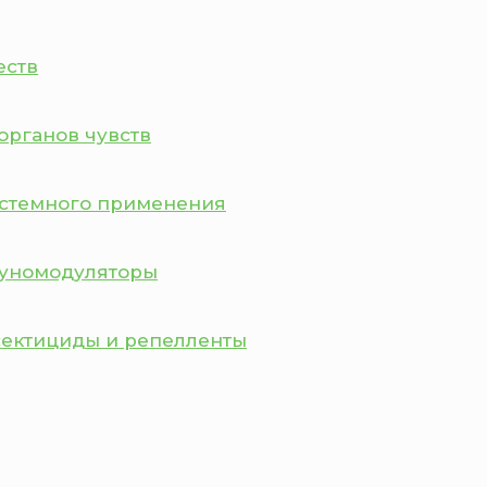
еств
органов чувств
истемного применения
муномодуляторы
сектициды и репелленты