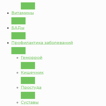
Витамины
БАДы
Профилактика заболеваний
Геморрой
Кишечник
Простуда
Суставы