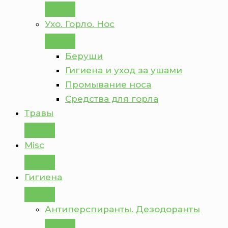
Ухо. Горло. Нос
Беруши
Гигиена и уход за ушами
Промывание носа
Средства для горла
Травы
Misc
Гигиена
Антиперспиранты. Дезодоранты