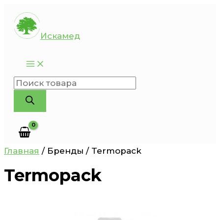
Перейти
к
Искамед
содержимому
Поиск
товаров
Главная
/ Бренды / Termopack
Termopack