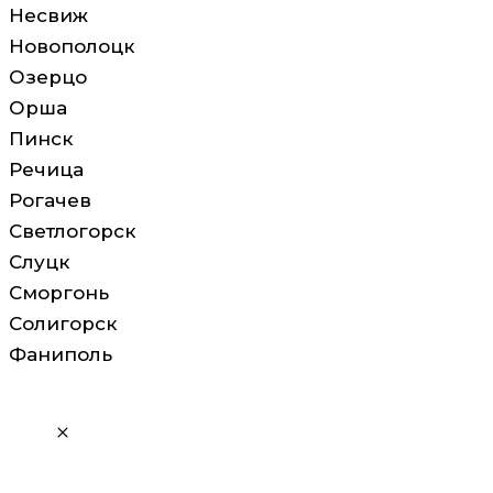
Несвиж
Новополоцк
Озерцо
Орша
Пинск
Речица
Рогачев
Светлогорск
Слуцк
Сморгонь
Солигорск
Фаниполь