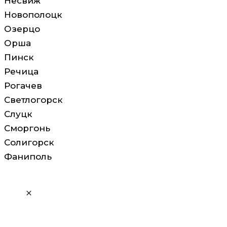
Несвиж
Новополоцк
Озерцо
Орша
Пинск
Речица
Рогачев
Светлогорск
Слуцк
Сморгонь
Солигорск
Фаниполь