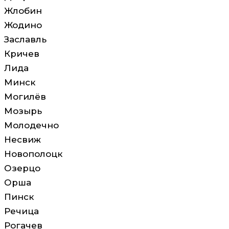
Жлобин
Жодино
Заславль
Кричев
Лида
Минск
Могилёв
Мозырь
Молодечно
Несвиж
Новополоцк
Озерцо
Орша
Пинск
Речица
Рогачев