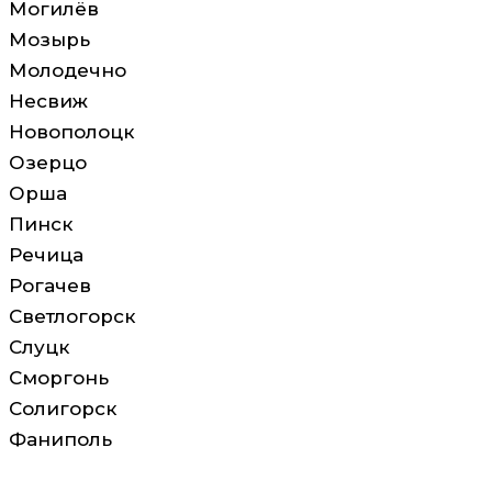
Могилёв
Мозырь
Молодечно
Несвиж
Новополоцк
Озерцо
Орша
Пинск
Речица
Рогачев
Светлогорск
Слуцк
Сморгонь
Солигорск
Фаниполь