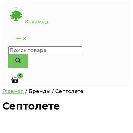
Перейти
к
Искамед
содержимому
Поиск
товаров
Главная
/ Бренды / Септолете
Септолете