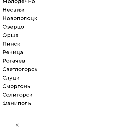
Молодечно
Несвиж
Новополоцк
Озерцо
Орша
Пинск
Речица
Рогачев
Светлогорск
Слуцк
Сморгонь
Солигорск
Фаниполь