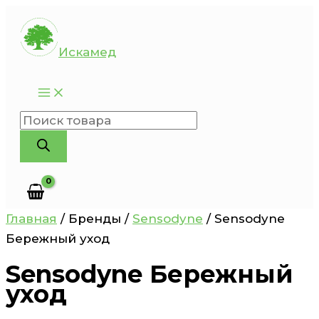
Перейти
к
Искамед
содержимому
Поиск
товаров
Главная
/ Бренды /
Sensodyne
/ Sensodyne
Бережный уход
Sensodyne Бережный
уход