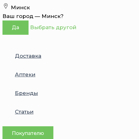
Перейти
Минск
к
Ваш город —
Минск
?
содержимому
Выбрать другой
Да
Доставка
Аптеки
Бренды
Статьи
Покупателю