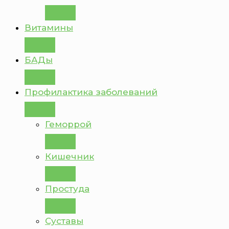
Витамины
БАДы
Профилактика заболеваний
Геморрой
Кишечник
Простуда
Суставы