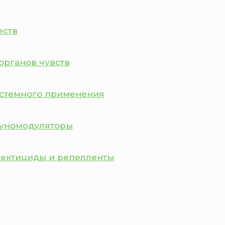
еств
органов чувств
истемного применения
муномодуляторы
сектициды и репелленты