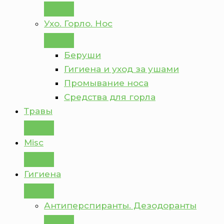
Ухо. Горло. Нос
Беруши
Гигиена и уход за ушами
Промывание носа
Средства для горла
Травы
Misc
Гигиена
Антиперспиранты. Дезодоранты