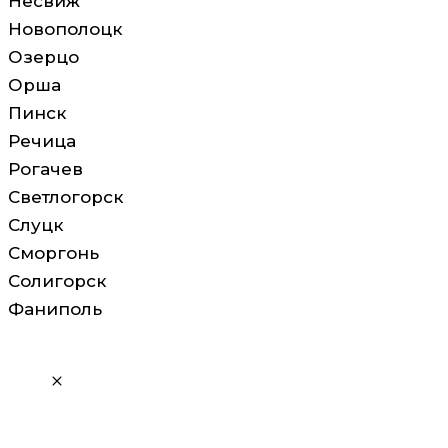
Несвиж
Новополоцк
Озерцо
Орша
Пинск
Речица
Рогачев
Светлогорск
Слуцк
Сморгонь
Солигорск
Фаниполь