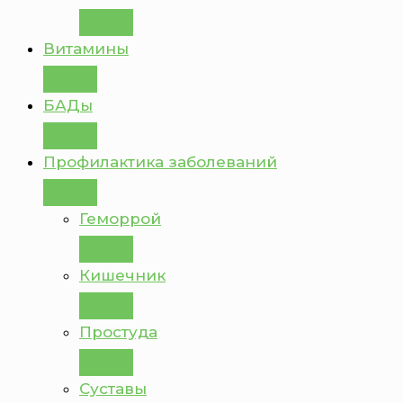
Витамины
БАДы
Профилактика заболеваний
Геморрой
Кишечник
Простуда
Суставы