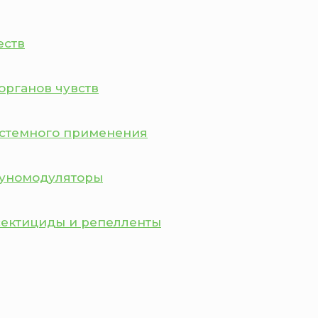
еств
органов чувств
истемного применения
муномодуляторы
сектициды и репелленты