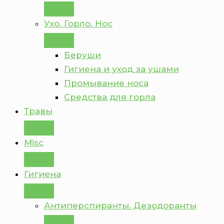
Ухо. Горло. Нос
Беруши
Гигиена и уход за ушами
Промывание носа
Средства для горла
Травы
Misc
Гигиена
Антиперспиранты. Дезодоранты