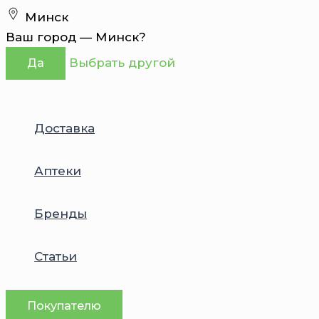
Перейти
Минск
к
Ваш город —
Минск
?
содержимому
Выбрать другой
Да
Доставка
Аптеки
Бренды
Статьи
Покупателю