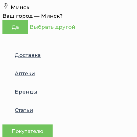
Перейти
Минск
к
Ваш город —
Минск
?
содержимому
Выбрать другой
Да
Доставка
Аптеки
Бренды
Статьи
Покупателю