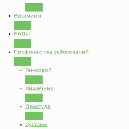
Витамины
БАДы
Профилактика заболеваний
Геморрой
Кишечник
Простуда
Суставы