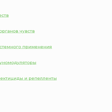
еств
органов чувств
истемного применения
муномодуляторы
сектициды и репелленты