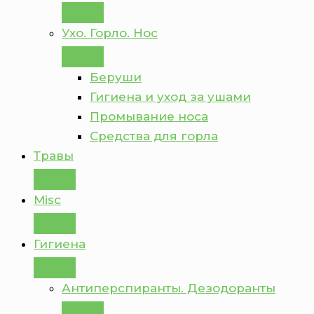
Ухо. Горло. Нос
Беруши
Гигиена и уход за ушами
Промывание носа
Средства для горла
Травы
Misc
Гигиена
Антиперспиранты. Дезодоранты