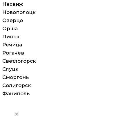
Несвиж
Новополоцк
Озерцо
Орша
Пинск
Речица
Рогачев
Светлогорск
Слуцк
Сморгонь
Солигорск
Фаниполь