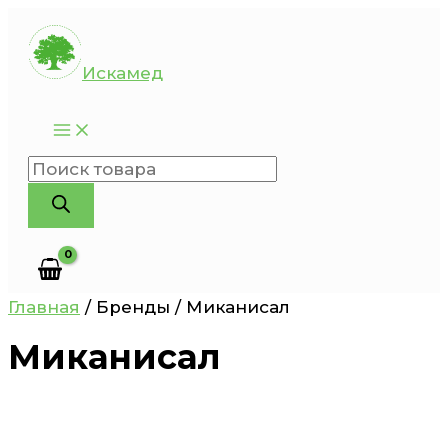
Перейти
к
Искамед
содержимому
Поиск
товаров
Главная
/ Бренды / Миканисал
Миканисал