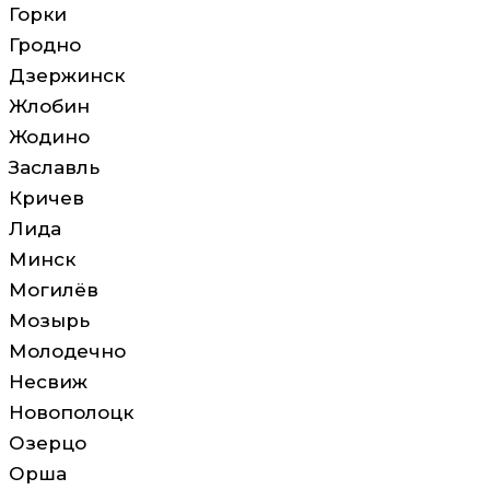
Горки
Гродно
Дзержинск
Жлобин
Жодино
Заславль
Кричев
Лида
Минск
Могилёв
Мозырь
Молодечно
Несвиж
Новополоцк
Озерцо
Орша