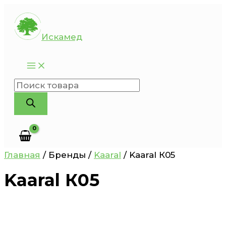
Перейти
к
Искамед
содержимому
Поиск
товаров
Главная
/ Бренды /
Kaaral
/ Kaaral К05
Kaaral К05