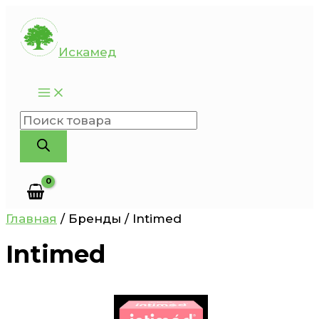
Перейти
к
Искамед
содержимому
Поиск
товаров
Главная
/ Бренды / Intimed
Intimed