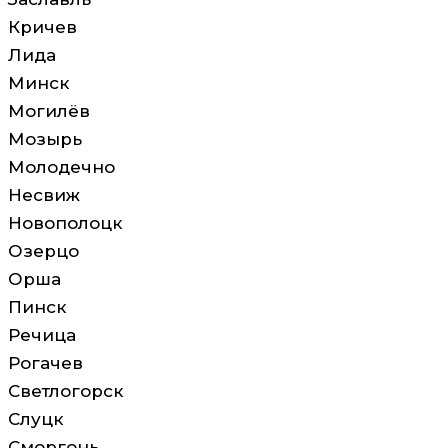
Кричев
Лида
Минск
Могилёв
Мозырь
Молодечно
Несвиж
Новополоцк
Озерцо
Орша
Пинск
Речица
Рогачев
Светлогорск
Слуцк
Сморгонь