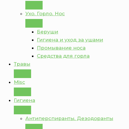
Ухо. Горло. Нос
Беруши
Гигиена и уход за ушами
Промывание носа
Средства для горла
Травы
Misc
Гигиена
Антиперспиранты. Дезодоранты