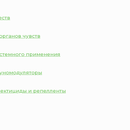
еств
органов чувств
истемного применения
муномодуляторы
сектициды и репелленты