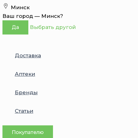
Перейти
Минск
к
Ваш город —
Минск
?
содержимому
Выбрать другой
Да
Доставка
Аптеки
Бренды
Статьи
Покупателю