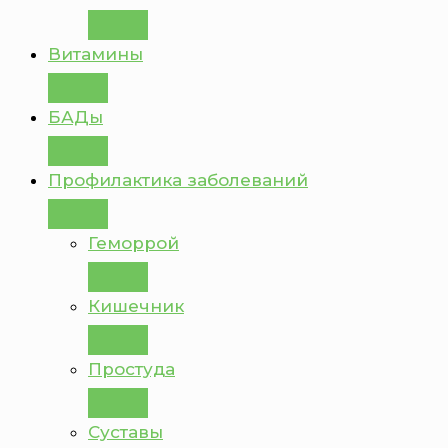
Витамины
БАДы
Профилактика заболеваний
Геморрой
Кишечник
Простуда
Суставы