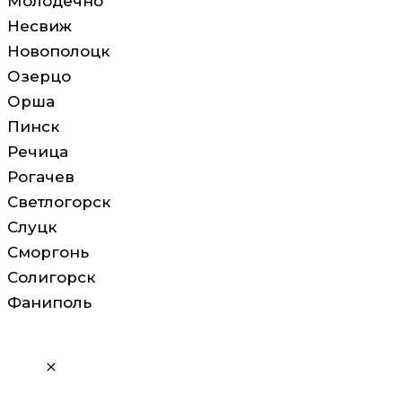
Молодечно
Несвиж
Новополоцк
Озерцо
Орша
Пинск
Речица
Рогачев
Светлогорск
Слуцк
Сморгонь
Солигорск
Фаниполь