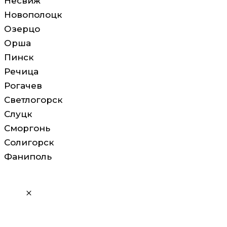
Несвиж
Новополоцк
Озерцо
Орша
Пинск
Речица
Рогачев
Светлогорск
Слуцк
Сморгонь
Солигорск
Фаниполь