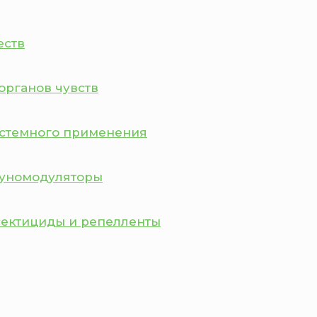
еств
органов чувств
истемного применения
муномодуляторы
сектициды и репелленты