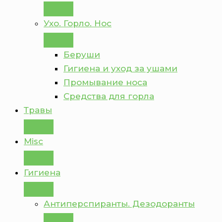
Ухо. Горло. Нос
Беруши
Гигиена и уход за ушами
Промывание носа
Средства для горла
Травы
Misc
Гигиена
Антиперспиранты. Дезодоранты