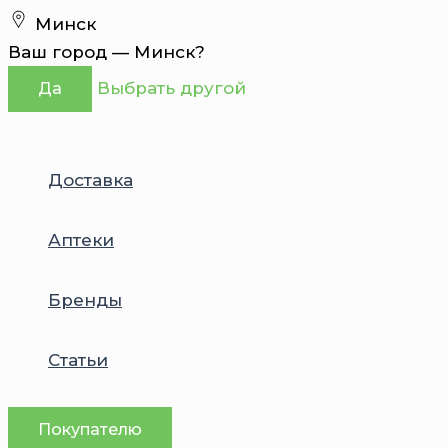
Перейти
Минск
к
Ваш город —
Минск
?
содержимому
Выбрать другой
Да
Доставка
Аптеки
Бренды
Статьи
Покупателю