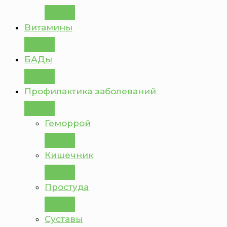
Витамины
БАДы
Профилактика заболеваний
Геморрой
Кишечник
Простуда
Суставы