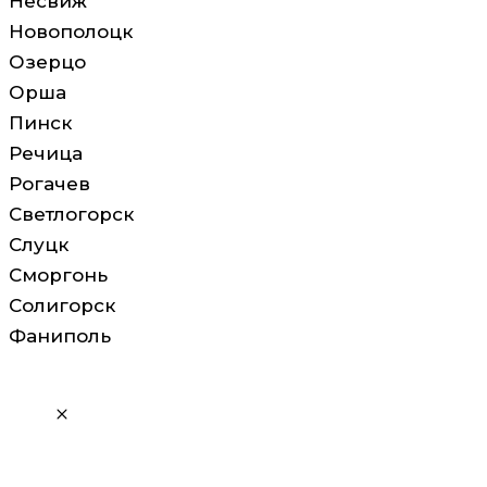
Несвиж
Новополоцк
Озерцо
Орша
Пинск
Речица
Рогачев
Светлогорск
Слуцк
Сморгонь
Солигорск
Фаниполь