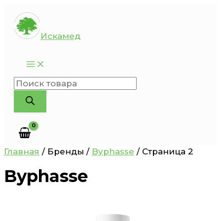
Перейти
к
Искамед
содержимому
Поиск
товаров
Главная
/ Бренды /
Byphasse
/ Страница 2
Byphasse