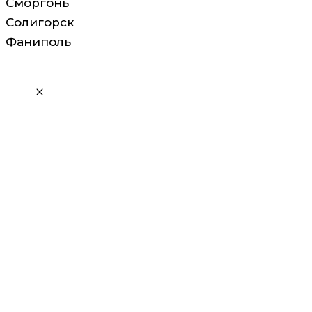
Сморгонь
Солигорск
Фаниполь