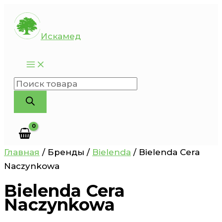
Перейти
к
Искамед
содержимому
Поиск
товаров
Главная
/ Бренды /
Bielenda
/ Bielenda Cera
Naczynkowa
Bielenda Cera
Naczynkowa