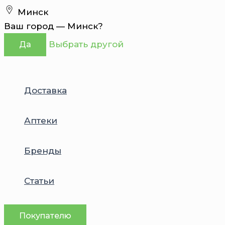
Перейти
Минск
к
Ваш город —
Минск
?
содержимому
Выбрать другой
Да
Доставка
Аптеки
Бренды
Статьи
Покупателю