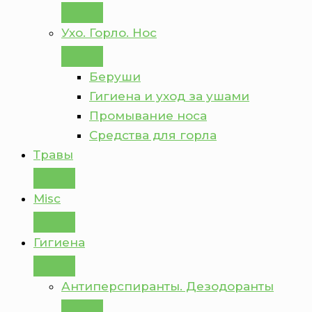
Ухо. Горло. Нос
Беруши
Гигиена и уход за ушами
Промывание носа
Средства для горла
Травы
Misc
Гигиена
Антиперспиранты. Дезодоранты