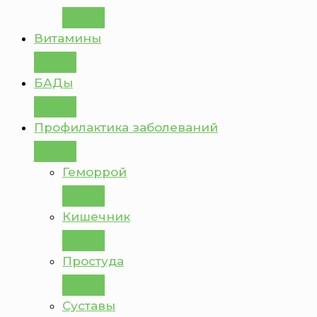
Витамины
БАДы
Профилактика заболеваний
Геморрой
Кишечник
Простуда
Суставы