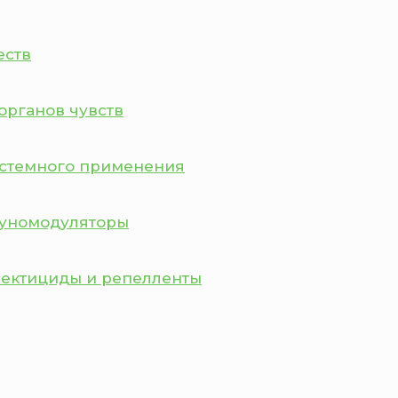
еств
органов чувств
истемного применения
муномодуляторы
сектициды и репелленты