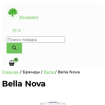
Перейти
к
Искамед
содержимому
Поиск
товаров
Главная
/ Бренды /
Bella
/ Bella Nova
Bella Nova