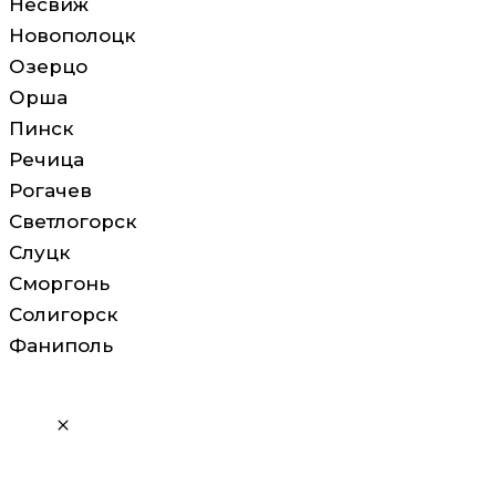
Несвиж
Новополоцк
Озерцо
Орша
Пинск
Речица
Рогачев
Светлогорск
Слуцк
Сморгонь
Солигорск
Фаниполь