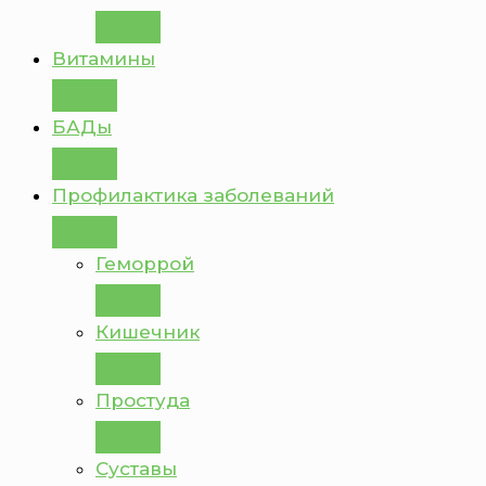
Витамины
БАДы
Профилактика заболеваний
Геморрой
Кишечник
Простуда
Суставы