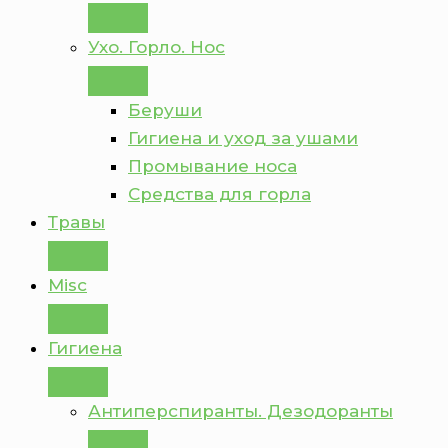
Ухо. Горло. Нос
Беруши
Гигиена и уход за ушами
Промывание носа
Средства для горла
Травы
Misc
Гигиена
Антиперспиранты. Дезодоранты