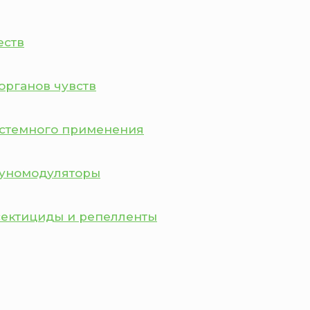
еств
органов чувств
истемного применения
муномодуляторы
сектициды и репелленты