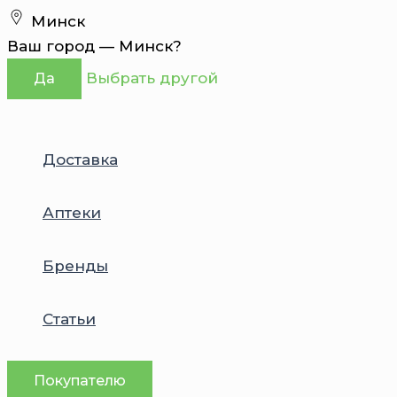
Перейти
Минск
к
Ваш город —
Минск
?
содержимому
Выбрать другой
Да
Доставка
Аптеки
Бренды
Статьи
Покупателю