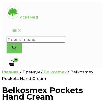
Перейти
к
Искамед
содержимому
Поиск
товаров
Главная
/ Бренды /
Belkosmex
/ Belkosmex
Pockets Hand Cream
Belkosmex Pockets
Hand Cream