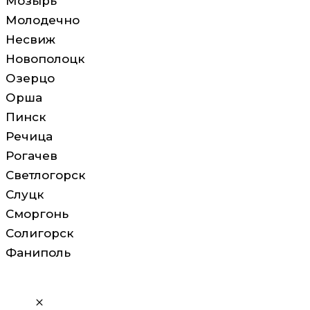
Мозырь
Молодечно
Несвиж
Новополоцк
Озерцо
Орша
Пинск
Речица
Рогачев
Светлогорск
Слуцк
Сморгонь
Солигорск
Фаниполь