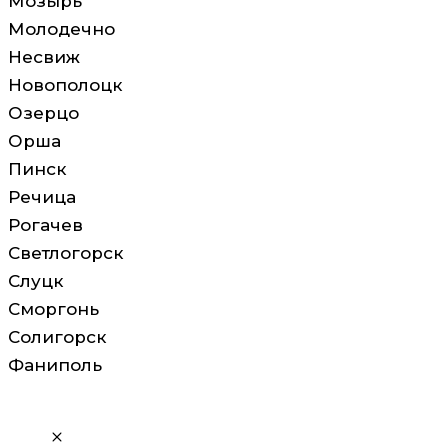
Мозырь
Молодечно
Несвиж
Новополоцк
Озерцо
Орша
Пинск
Речица
Рогачев
Светлогорск
Слуцк
Сморгонь
Солигорск
Фаниполь