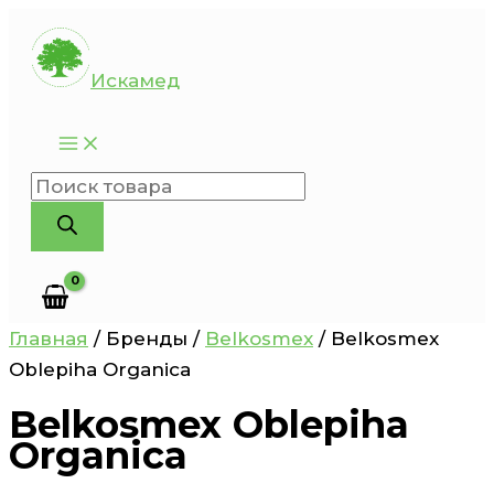
Перейти
к
Искамед
содержимому
Поиск
товаров
Главная
/ Бренды /
Belkosmex
/ Belkosmex
Oblepiha Organica
Belkosmex Oblepiha
Organica