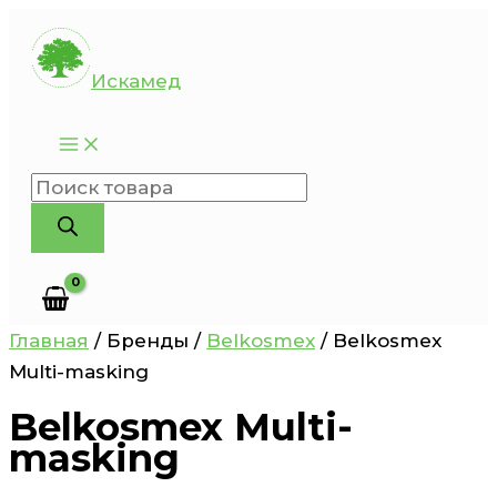
Перейти
к
Искамед
содержимому
Поиск
товаров
Главная
/ Бренды /
Belkosmex
/ Belkosmex
Multi-masking
Belkosmex Multi-
masking