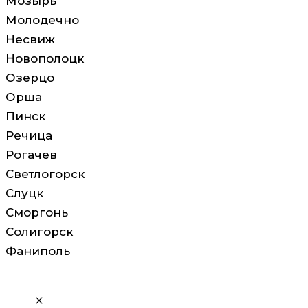
Мозырь
Молодечно
Несвиж
Новополоцк
Озерцо
Орша
Пинск
Речица
Рогачев
Светлогорск
Слуцк
Сморгонь
Солигорск
Фаниполь