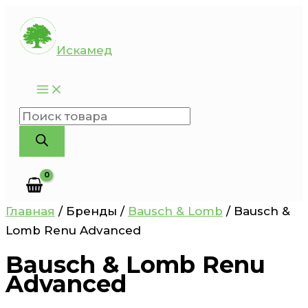
Перейти
к
Искамед
содержимому
Поиск
товаров
Главная
/ Бренды /
Bausch & Lomb
/ Bausch &
Lomb Renu Advanced
Bausch & Lomb Renu
Advanced