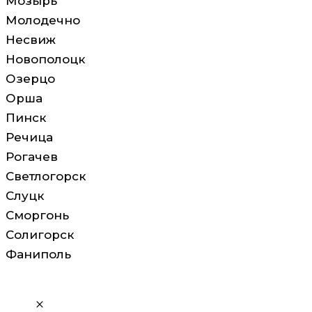
Мозырь
Молодечно
Несвиж
Новополоцк
Озерцо
Орша
Пинск
Речица
Рогачев
Светлогорск
Слуцк
Сморгонь
Солигорск
Фаниполь