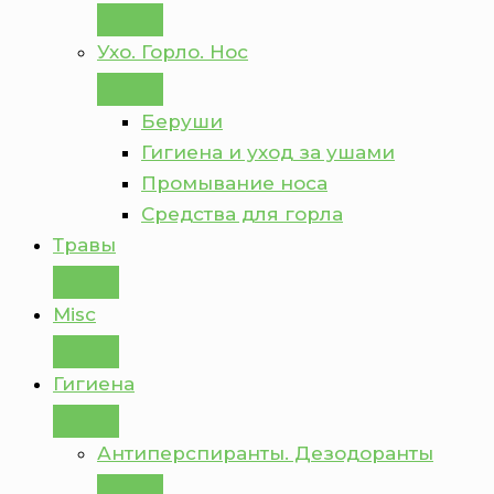
Ухо. Горло. Нос
Беруши
Гигиена и уход за ушами
Промывание носа
Средства для горла
Травы
Misc
Гигиена
Антиперспиранты. Дезодоранты