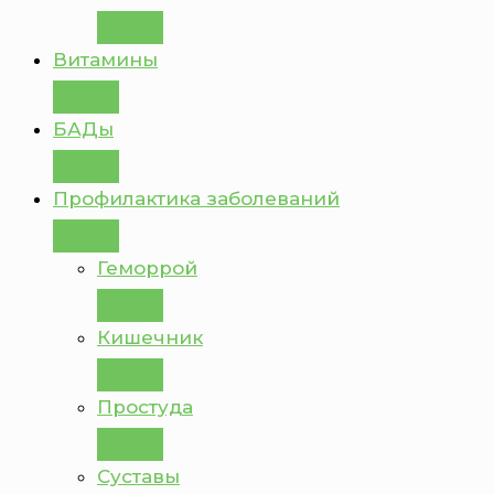
Витамины
БАДы
Профилактика заболеваний
Геморрой
Кишечник
Простуда
Суставы