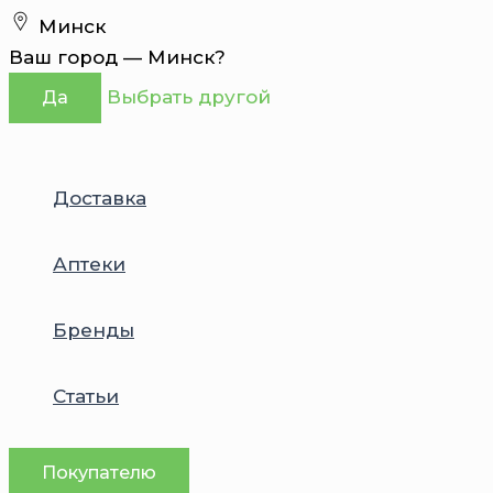
Перейти
Минск
к
Ваш город —
Минск
?
содержимому
Выбрать другой
Да
Доставка
Аптеки
Бренды
Статьи
Покупателю