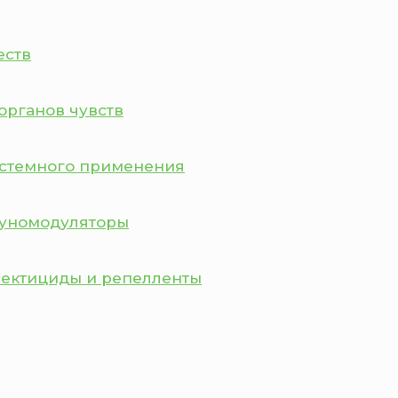
еств
органов чувств
истемного применения
муномодуляторы
сектициды и репелленты