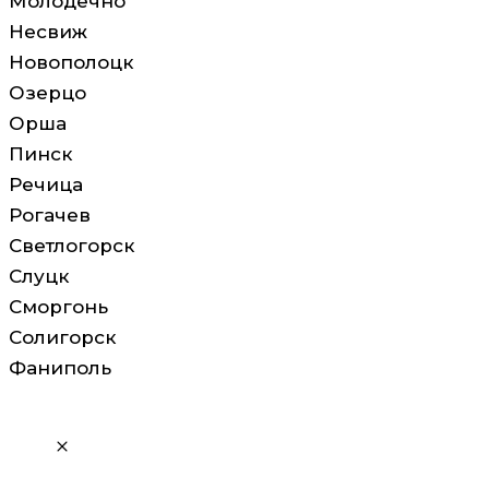
Молодечно
Несвиж
Новополоцк
Озерцо
Орша
Пинск
Речица
Рогачев
Светлогорск
Слуцк
Сморгонь
Солигорск
Фаниполь