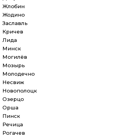
Жлобин
Жодино
Заславль
Кричев
Лида
Минск
Могилёв
Мозырь
Молодечно
Несвиж
Новополоцк
Озерцо
Орша
Пинск
Речица
Рогачев