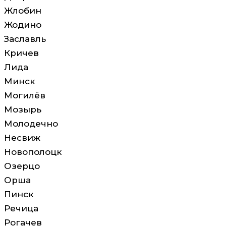
Жлобин
Жодино
Заславль
Кричев
Лида
Минск
Могилёв
Мозырь
Молодечно
Несвиж
Новополоцк
Озерцо
Орша
Пинск
Речица
Рогачев