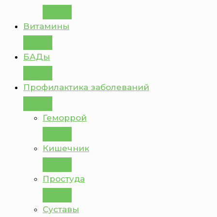
Витамины
БАДы
Профилактика заболеваний
Геморрой
Кишечник
Простуда
Суставы