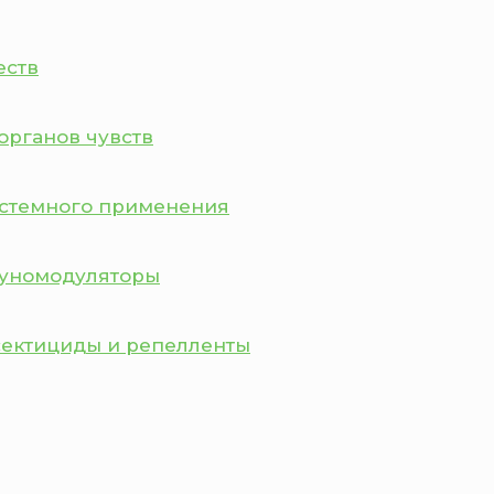
еств
органов чувств
истемного применения
муномодуляторы
сектициды и репелленты