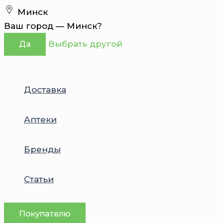
Перейти
Минск
к
Ваш город —
Минск
?
содержимому
Выбрать другой
Да
Доставка
Аптеки
Бренды
Статьи
Покупателю