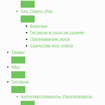
Ухо. Горло. Нос
Беруши
Гигиена и уход за ушами
Промывание носа
Средства для горла
Травы
Misc
Гигиена
Антиперспиранты. Дезодоранты