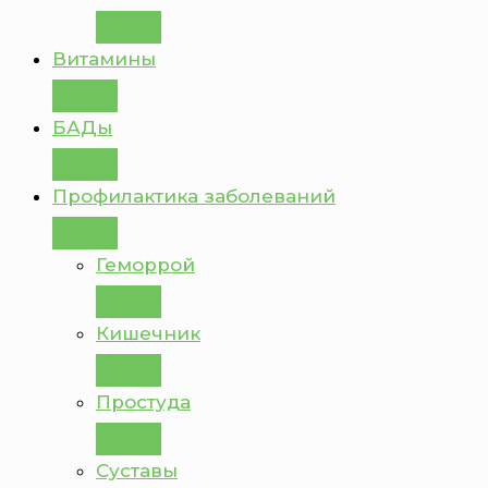
Витамины
БАДы
Профилактика заболеваний
Геморрой
Кишечник
Простуда
Суставы