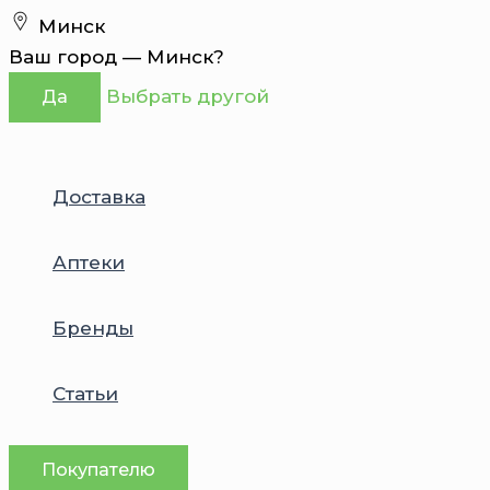
Перейти
Минск
к
Ваш город —
Минск
?
содержимому
Выбрать другой
Да
Доставка
Аптеки
Бренды
Статьи
Покупателю