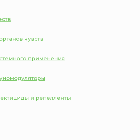
еств
органов чувств
истемного применения
муномодуляторы
сектициды и репелленты