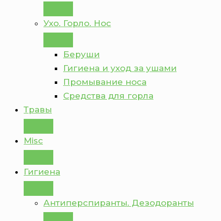
Ухо. Горло. Нос
Беруши
Гигиена и уход за ушами
Промывание носа
Средства для горла
Травы
Misc
Гигиена
Антиперспиранты. Дезодоранты