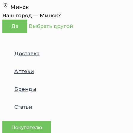
Перейти
Минск
к
Ваш город —
Минск
?
содержимому
Выбрать другой
Да
Доставка
Аптеки
Бренды
Статьи
Покупателю