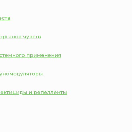
еств
органов чувств
истемного применения
муномодуляторы
сектициды и репелленты