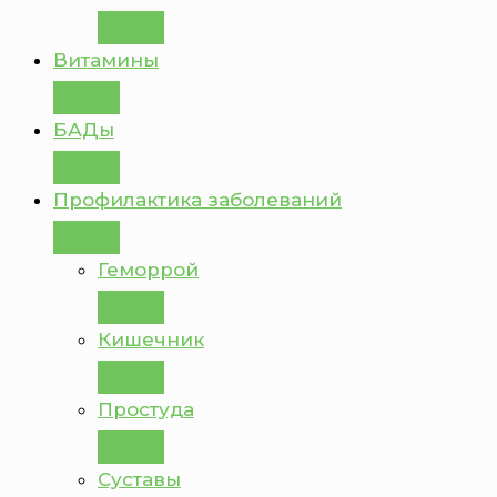
Витамины
БАДы
Профилактика заболеваний
Геморрой
Кишечник
Простуда
Суставы