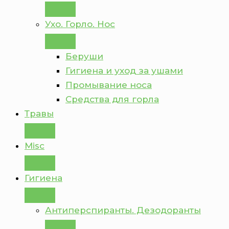
Ухо. Горло. Нос
Беруши
Гигиена и уход за ушами
Промывание носа
Средства для горла
Травы
Misc
Гигиена
Антиперспиранты. Дезодоранты